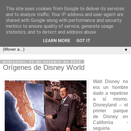
This site uses cookies from Google to deliver its services
Parques Disney
and to analyze traffic. Your IP address and user-agent are
shared with Google along with performance and security
metrics to ensure quality of service, generate usage
Información esencial de Disney World. Planifica tu viaje a
statistics, and to detect and address abuse.
los parques temáticos de Disney en Orlando.
LEARN MORE
GOT IT
▼
miércoles, 31 de octubre de 2012
Orígenes de Disney World
Walt Disney no
era un hombre
dado a repetirse
a sí mismo.
Disneyland – el
primer parque
de Disney en
California -
seguiría